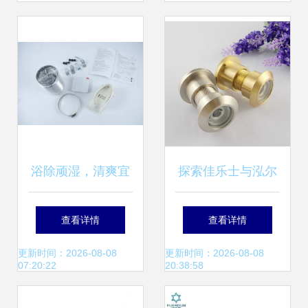
选
与配件厂家解析
浴除顽湿，清爽宜
探索佳乐士与泓尔
室 浴室潮湿怎么
配件 门窗五金的市
查看详情
查看详情
办？试芯带除菌的
场与美学指南
更新时间：2026-08-08
更新时间：2026-08-08
07:20:22
20:38:58
浴室暖空调 华语改