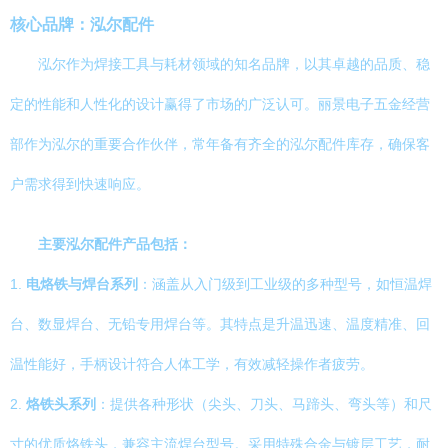
核心品牌：泓尔配件
泓尔作为焊接工具与耗材领域的知名品牌，以其卓越的品质、稳
定的性能和人性化的设计赢得了市场的广泛认可。丽景电子五金经营
部作为泓尔的重要合作伙伴，常年备有齐全的泓尔配件库存，确保客
户需求得到快速响应。
主要泓尔配件产品包括：
1.
电烙铁与焊台系列
：涵盖从入门级到工业级的多种型号，如恒温焊
台、数显焊台、无铅专用焊台等。其特点是升温迅速、温度精准、回
温性能好，手柄设计符合人体工学，有效减轻操作者疲劳。
2.
烙铁头系列
：提供各种形状（尖头、刀头、马蹄头、弯头等）和尺
寸的优质烙铁头，兼容主流焊台型号。采用特殊合金与镀层工艺，耐